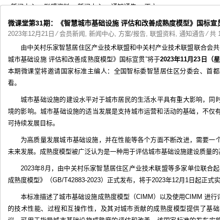
>
新闻中心
>
联盟资料
>
新闻中心
>
通知通告
> 正文
微课堂第31期：《智慧城市基础设施 评估和改善成熟度模型》国标宣
2023年12月21日
⁄
会员新闻
,
新闻中心
,
方案/报告
,
联盟资料
,
通知通告
⁄ 共 
由中关村乐家智慧居住区产业技术联盟和中关村产业技术联盟联合会共
城市基础设施 评估和改善成熟度模型》国标宣贯”将于
2023年11月23日（
本期微课堂将邀请国家标准主编人：全国智标委智慧居住区分委会、首都
看。
城市基础设施的建设水平对于城市居民的生活水平具有重大影响，同
境的影响。城市基础设施的适当发展是支持城市运营和活动的基础，不仅有
可持续发展目标。
为高质量发展城市基础设施，并在性能等各个方面不断改进，需要一
未来发展。成熟度模型被广泛认为是一种用于评估城市基础设施建设质量的
2023年8月，由中关村乐家智慧居住区产业技术联盟等多家单位联合
成熟度模型》（GB/T42883-2023）正式发布，将于2023年12月1日起正式
本标准描述了城市基础设施成熟度模型（CIMM）以及使用CIMM 进
的技术性能、过程和互操作性，及其对城市贡献的成熟度模型提供了基础