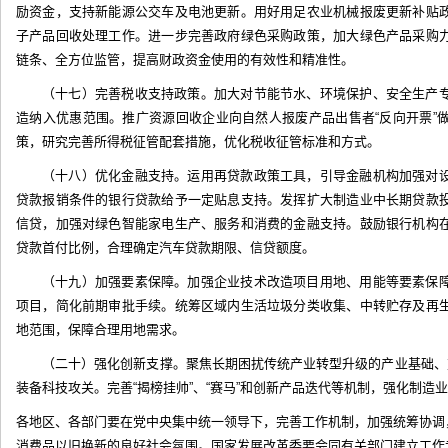
励资金，支持新能源公交车及电池更新。用好用足农业机械报废更新补贴
子产品回收处理工作。进一步完善政府绿色采购政策，加大绿色产品采购
链条、全方位监管，提高财政资金使用的有效性和精准性。
（十七）完善税收支持政策。加大对节能节水、环境保护、安全生产
造纳入优惠范围。推广资源回收企业向自然人报废产品出售者“反向开票”
策，研究完善所得税征管配套措施，优化税收征管标准和方式。
（十八）优化金融支持。运用再贷款政策工具，引导金融机构加强对
贷款报销条件的银行贷款给予一定贴息支持。发挥扩大制造业中长期贷款
信贷，加强对绿色智能家电生产、服务和消费的金融支持。鼓励银行机构
贷款首付比例，合理确定汽车贷款期限、信贷额度。
（十九）加强要素保障。加强企业技术改造项目用地、用能等要素保
项目，简化前期审批手续。统筹区域内生活垃圾分类收集、中转贮存及再
地范围，保障合理用地需求。
（二十）强化创新支撑。聚焦长期困扰传统产业转型升级的产业基础、
装备科技攻关。完善“揭榜挂帅”、“赛马”和创新产品迭代等机制，强化制
各地区、各部门要在党中央集中统一领导下，完善工作机制，加强统筹协调
消费品以旧换新的良好社会氛围。国家发展改革委要会同有关部门建立工作