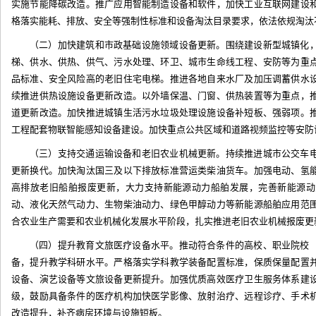
实施节能降碳改造。推广应用智能制造设备和软件，加快工业互联网建设
格落实能耗、排放、安全等强制性标准和设备淘汰目录要求，依法依规淘汰
（二）加快建筑和市政基础设施领域设备更新。围绕建设新型城镇化
梯、供水、供热、供气、污水处理、环卫、城市生命线工程、安防等为重
品标准、安全风险高的老旧住宅电梯。推进各地自来水厂及加压调蓄供水
续推进供热设施设备更新改造。以外墙保温、门窗、供热装置等为重点，
道更新改造。加快推进城镇生活污水垃圾处理设施设备补短板、强弱项。
工程配套物联智能感知设备建设。加快重点公共区域和道路视频监控等安防
（三）支持交通运输设备和老旧农业机械更新。持续推进城市公交车
更新换代。加快淘汰国三及以下排放标准营运类柴油货车。加强电动、氢
高排放老旧船舶报废更新，大力支持新能源动力船舶发展，完善新能源动
动、液化天然气动力、生物柴油动力、绿色甲醇动力等新能源船舶应用范
合农业生产需要和农业机械化发展水平阶段，扎实推进老旧农业机械报废更
（四）提升教育文旅医疗设备水平。推动符合条件的高校、职业院校
备，提升教学科研水平。严格落实学科教学装备配置标准，保质保量配置
设备、演艺设备等文旅设备更新提升。加强优质高效医疗卫生服务体系建
级，鼓励具备条件的医疗机构加快医学影像、放射治疗、远程诊疗、手术
改造提升，补齐病房环境与设施短板。