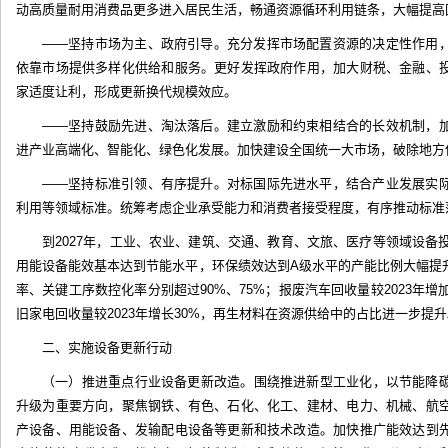
动高质量耐用消费品更多进入居民生活，畅通资源循环利用链条，大幅提高
——坚持市场为主、政府引导。充分发挥市场配置资源的决定性作用
依靠市场提供多样化供给和服务。更好发挥政府作用，加大财税、金融、
家适度让利，形成更新换代规模效应。
——坚持鼓励先进、淘汰落后。建立激励和约束相结合的长效机制，
进产业高端化、智能化、绿色化发展。加快建设全国统一大市场，破除地方
——坚持标准引领、有序提升。对标国际先进水平，结合产业发展实
利用等领域标准。统筹考虑企业承受能力和消费者接受程度，有序推动标准
到2027年，工业、农业、建筑、交通、教育、文旅、医疗等领域设备投
用能设备能效基本达到节能水平，环保绩效达到A级水平的产能比例大幅提
率、关键工序数控化率分别超过90%、75%；报废汽车回收量较2023年增加
旧家电回收量较2023年增长30%，再生材料在资源供给中的占比进一步提升
二、实施设备更新行动
（一）推进重点行业设备更新改造。围绕推进新型工业化，以节能降
升级为重要方向，聚焦钢铁、有色、石化、化工、建材、电力、机械、航
产设备、用能设备、发输配电设备等更新和技术改造。加快推广能效达到