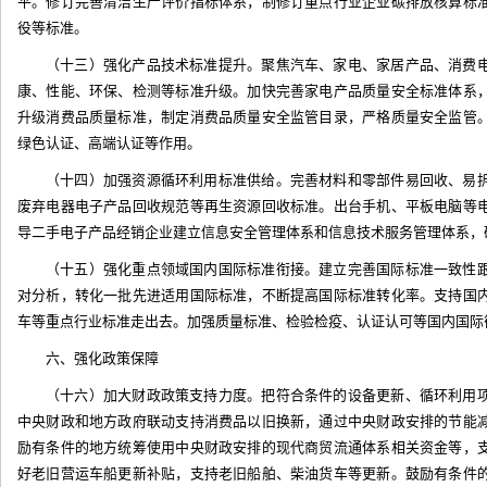
平。修订完善清洁生产评价指标体系，制修订重点行业企业碳排放核算标
役等标准。
（十三）强化产品技术标准提升。聚焦汽车、家电、家居产品、消费
康、性能、环保、检测等标准升级。加快完善家电产品质量安全标准体系
升级消费品质量标准，制定消费品质量安全监管目录，严格质量安全监管
绿色认证、高端认证等作用。
（十四）加强资源循环利用标准供给。完善材料和零部件易回收、易
废弃电器电子产品回收规范等再生资源回收标准。出台手机、平板电脑等
导二手电子产品经销企业建立信息安全管理体系和信息技术服务管理体系，
（十五）强化重点领域国内国际标准衔接。建立完善国际标准一致性
对分析，转化一批先进适用国际标准，不断提高国际标准转化率。支持国
车等重点行业标准走出去。加强质量标准、检验检疫、认证认可等国内国际
六、强化政策保障
（十六）加大财政政策支持力度。把符合条件的设备更新、循环利用
中央财政和地方政府联动支持消费品以旧换新，通过中央财政安排的节能
励有条件的地方统筹使用中央财政安排的现代商贸流通体系相关资金等，
好老旧营运车船更新补贴，支持老旧船舶、柴油货车等更新。鼓励有条件