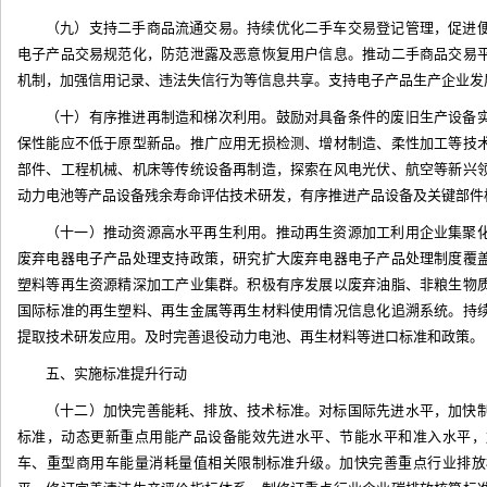
（九）支持二手商品流通交易。持续优化二手车交易登记管理，促进
电子产品交易规范化，防范泄露及恶意恢复用户信息。推动二手商品交易
机制，加强信用记录、违法失信行为等信息共享。支持电子产品生产企业发
（十）有序推进再制造和梯次利用。鼓励对具备条件的废旧生产设备
保性能应不低于原型新品。推广应用无损检测、增材制造、柔性加工等技
部件、工程机械、机床等传统设备再制造，探索在风电光伏、航空等新兴
动力电池等产品设备残余寿命评估技术研发，有序推进产品设备及关键部件
（十一）推动资源高水平再生利用。推动再生资源加工利用企业集聚
废弃电器电子产品处理支持政策，研究扩大废弃电器电子产品处理制度覆
塑料等再生资源精深加工产业集群。积极有序发展以废弃油脂、非粮生物
国际标准的再生塑料、再生金属等再生材料使用情况信息化追溯系统。持
提取技术研发应用。及时完善退役动力电池、再生材料等进口标准和政策。
五、实施标准提升行动
（十二）加快完善能耗、排放、技术标准。对标国际先进水平，加快
标准，动态更新重点用能产品设备能效先进水平、节能水平和准入水平，
车、重型商用车能量消耗量值相关限制标准升级。加快完善重点行业排放