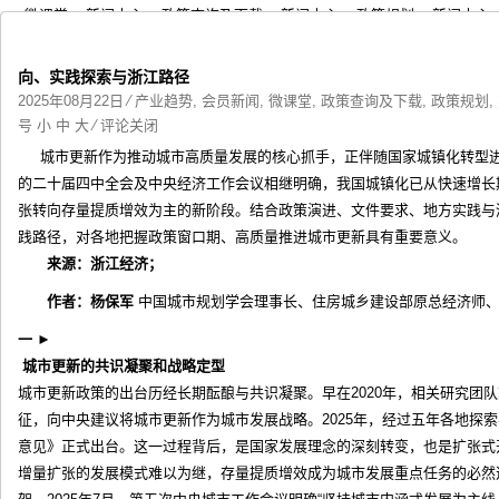
>
微课堂
>
新闻中心
>
政策查询及下载
>
新闻中心
>
政策规划
>
新闻中心
方案/报告
>
新闻中心
>
联盟资料
>
新闻中心
>
通知通告
> 正文
向、实践探索与浙江路径
2025年08月22日
⁄
产业趋势
,
会员新闻
,
微课堂
,
政策查询及下载
,
政策规划
,
号
小
中
大
⁄
评论关闭
城市更新作为推动城市高质量发展的核心抓手，正伴随国家城镇化转型进
的二十届四中全会及中央经济工作会议相继明确，我国城镇化已从快速增长
张转向存量提质增效为主的新阶段。结合政策演进、文件要求、地方实践与
践路径，对各地把握政策窗口期、高质量推进城市更新具有重要意义。
来源：浙江经济；
作者：杨保军
中国城市规划学会理事长、住房城乡建设部原总经济师
一
►
城市更新的共识凝聚和战略定型
城市更新政策的出台历经长期酝酿与共识凝聚。早在2020年，相关研究团队
征，向中央建议将城市更新作为城市发展战略。2025年，经过五年各地探
意见》正式出台。这一过程背后，是国家发展理念的深刻转变，也是扩张式
增量扩张的发展模式难以为继，存量提质增效成为城市发展重点任务的必然