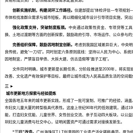
资易形成负资产，必须精准对接需求配置资源。
创新实施机制，构建闭环工作路径。
住建部提出“体检评估—专项规划
市体检找准群众需求与城市短板，再以精细化城市设计引导项目实施，突出
强化政策支持，突破制度瓶颈。
中央通过政策性资金、专项贷等工具
换、土地过渡期等方面的创新探索，鼓励政府引导、市场运作、公众参与的
完善组织保障，鼓励因地制宜创新。
考虑到我国区域差异巨大，中央明
良传统，避免“一刀切”。同时划定六条原则底线：坚持以人民为中心、系
因地制宜，严禁盲目举债、大拆大建、仿古造假等“面子工程”。
文件同时明确，城市更新是长期任务，分阶段推进至2030年，将实
改善、文化遗产有效保护等目标，最终让城市成为人民高品质生活的空间载
三
►
城市更新地方探索与经验提炼
全国各地五年来的城市更新实践，形成了一批可复制、可推广的经验，涵盖
市妇女儿童大厦的转型极具代表性。这座上世纪90年代的低效建筑，通过1
能，打造妇女优能、儿童世界、女性创业交流、亲子互动四大板块，以公益
圳妇女儿童消费与社交中心，证明闲置资产可通过需求对接焕发新生。
“三旧”改造。
广州海珠区T.I.T创意园的工业遗产活化堪称典范。原