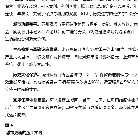
保留工业遗存风貌，引入文创、科创企业，腾讯微信总部等企业入驻后，年产值
连续三年增长，实现了保护与利用的双赢，印证了历史遗存的经济与社会价
城市功能完善。
苏州双塔市集打破传统菜市场单一功能，融入餐饮、休
造，成功吸引年轻人回流老城；荷兰鹿特丹菜市场更是通过功能混杂设计，
过功能融合创造大价值。
生态修复与基础设施建设。
北京亮马河改造突破“单一治水”思维，统
产业六大目标，打造文旅消费经济带，单段河道年增消费46亿元；上海市
系统，提升了城市宜居性。
历史文化保护。
福州烟台山街区坚持“修旧如旧”，保留街巷肌理与生
激活街区活力。其成功关键在于把握“硬件改造占95%、运营服务占5%”
传统与时尚的共振。
支撑保障体系建设。
河北省建立城区、街区、社区、住房四维度体检
出台自建房全生命周期管理办法；13省设立城市更新专项资金，25市成立总
式逐步成型。
四
►
城市更新的浙江实践