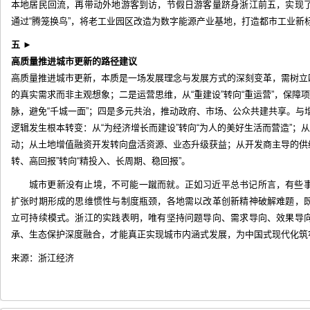
本地居民回流，再带动外地游客到访，节假日游客量跻身浙江前五，实现
通过“腾笼换鸟”，将老工业园区改造为数字能源产业基地，打造都市工业新
五
►
高质量推进城市更新的路径建议
高质量推进城市更新，本质是一场发展理念与发展方式的深刻变革，需树立
的真实需求而非主观想象；二是运营思维，从“重建设”转向“重运营”，保
脉，避免“千城一面”；四是多元共治，推动政府、市场、公众共建共享。与
逻辑发生根本转变：从“为经济增长而建设”转向“为人的美好生活而营造”
动；从土地增值融资开发转向盘活资源、业态升级获益；从开发商主导的供
转、高回报”转向“精投入、长周期、稳回报”。
城市更新没有止境，不可能一蹴而就。正如习近平总书记所言，有些
扩张时期形成的思维惯性与制度瓶颈，各地需以改革创新精神破解难题，
立可持续模式。浙江的实践表明，唯有坚持问题导向、需求导向、效果导
承、生态保护深度融合，才能真正实现城市内涵式发展，为中国式现代化筑
来源：浙江经济