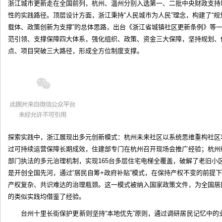
浙江城市更新走在全国前列，杭州、温州分别入选第一、二批中央财政支持
性的实践路径。顶层设计方面，浙江秉持“人民城市为人民”理念，构建了“
载体、政策创新为支撑”的总体思路，出台《浙江省城镇社区更新条例》等
范引领、支撑保障四大体系，强化组织、政策、资金三大保障，坚持规划、
点、项目突破三大路径，形成全方位制度支撑。
探索实践中，浙江展现出多元创新模式：杭州未来社区以系统思维重构社区
过可持续运营保障长期成效，住建部专门在杭州召开现场会推广经验；杭州
部门执法的多元治理机制，实现165台多层住宅电梯全覆盖，破解了老旧小
是开创全国先河，通过“居民自筹+政府补贴”模式，在保持产权不变的前提
产权复杂、共识难达的治理瓶颈。这一模式被纳入国家政策文件，为全国居
的类似实践均借鉴了经验。
台州十里长街保护更新则坚持“本地优先”原则，通过调研居民记忆中