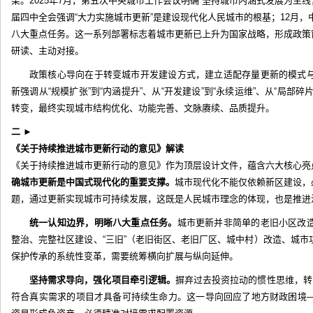
架。2025年7月，第五次中央城市工作会议明确“坚持城市内涵式发展为主线
届四中全会强调“大力实施城市更新”是建设现代化人民城市的根基；12月，
八大重点任务。这一系列部署标志着城市更新已上升为国家战略，形成政策
研读、主动对接。
政策核心导向在于转变城市开发建设方式，建立适配存量更新的模式
新强调从“规模扩张”到“内涵提升”、从“开发建设”到“永续运维”、从“局部碎片
转变，最终实现城市结构优化、功能完善、文脉赓续、品质提升。
二
►
《关于持续推进城市更新行动的意见》解读
《关于持续推进城市更新行动的意见》作为顶层设计文件，蕴含六大核心亮
确城市更新是中国式现代化的重要支撑。
城市现代化不能仅依赖新区建设，
题，通过更新实现城市可持续发展，这既是人民城市理念的体现，也是推进
统一认知边界，明晰八大重点任务。
城市更新并非简单的老旧小区改
整治、完整社区建设、“三旧”（老旧街区、老旧厂区、城中村）改造、城
保护传承的系统性变革，需要统筹横向扩展与纵向延伸。
坚持需求导向，强化项目牵引逻辑。
摒弃过去投资拉动的惯性思维，转
符合真实需求的项目才具备可持续生命力。这一导向回应了地方财政困境