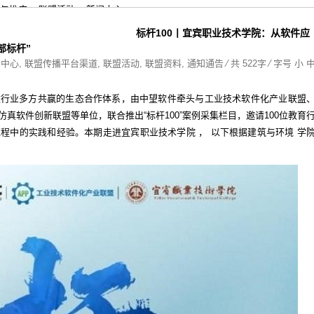
与推广
>
联盟活动
>
新闻中心
>
标杆100丨宜宾职业技术学院：从软件应
部标杆”
闻中心
,
联盟传播平台渠道
,
联盟活动
,
联盟资料
,
通知通告
⁄ 共 522字 ⁄ 字号
小
建行业多方共赢的生态合作体系，由中望软件牵头与工业技术软件化产业联盟
真软件创新联盟等单位，联合推出“标杆100”案例采集栏目，邀请100位教育
程中的实践和经验。本期走进宜宾职业技术学院 ， 以下根据建筑与环境 学