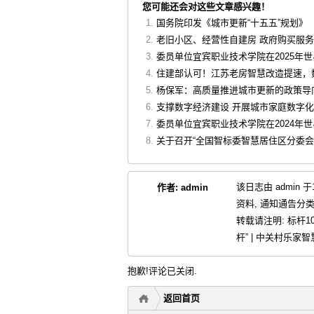
您可能还会对这些文章感兴趣！
国务院印发《城市更新“十五五”规划》
老旧小区、经营性自建房 政府购买服
委员单位宜宾职业技术学院在2025年
住建部认可！江苏老房智慧改造提速，
杨保军：高质量推进城市更新的政策导
支撑数字经济建设 开展城市家庭数字
委员单位宜宾职业技术学院在2024年
关于召开“全国智标委智慧居住区分委
该日志由 admin 
作者:
admin
资料
,
通知通告
分类
转载请注明:
标杆1
杆” | 中关村乐
抱歉!评论已关闭.
返回首页