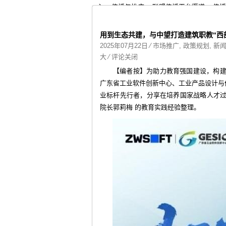
心
>
传播与推广
>
联盟传播平台渠道
>
传播
联盟资料
>
新闻中心
>
通知通告
> 正文
用到生态共建，与中望打造建筑职教“西
2025年07月22日
⁄
市场推广
,
政策规划
,
新
大
⁄
评论关闭
【编者按】为助力教育强国建设，构
广东省工业软件创新中心、工业产品设计与仿
业标杆先行者，分享在培养国家战略人才过
院长郭莉梅 的教育实践经验整理。