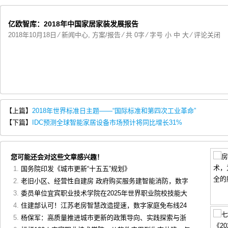
亿欧智库：2018年中国家居家装发展报告
2018年10月18日
⁄
新闻中心
,
方案/报告
⁄ 共 0字 ⁄ 字号
小
中
大
⁄
评论关闭
【上篇】
2018年世界标准日主题——“国际标准和第四次工业革命”
【下篇】
IDC预测全球智能家居设备市场预计将同比增长31%
您可能还会对这些文章感兴趣！
国务院印发《城市更新“十五五”规划》
老旧小区、经营性自建房 政府购买服务建智能消防，数字
委员单位宜宾职业技术学院在2025年世界职业院校技能大
住建部认可！江苏老房智慧改造提速，数字家庭免布线24
杨保军：高质量推进城市更新的政策导向、实践探索与浙